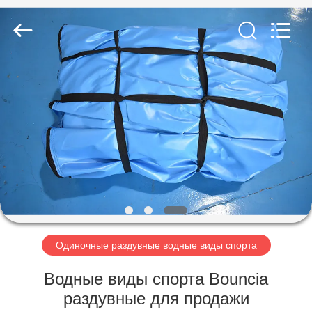
Guangzhou
Bouncia
Inflatables
Factory.
All
Rights
Reserved.
ДОМ
ПРОДУКТЫ
ВИДЕО
О
НАС
Одиночные раздувные водные виды спорта
ПУТЕШЕСТВИЕ
Водные виды спорта Bouncia
ФАБРИКИ
раздувные для продажи