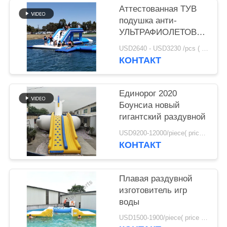
POLICY
Аттестованная ТУВ
подушка анти-
УЛЬТРАФИОЛЕТОВОЙ
воды брезента ПВК
USD2640 - USD3230 /pcs ( price just for reference, detailed prices need to be confirmed） MOQ:1PC
0.9мм раздувной
КОНТАКТ
скача для продажи
Единорог 2020
Боунсиа новый
гигантский раздувной
USD9200-12000/piece( price just for reference, detailed prices need to be confirmed) MOQ:1PC
КОНТАКТ
Плавая раздувной
изготовитель игр
воды
USD1500-1900/piece( price just for reference, detailed prices need to be confirmed) MOQ:1PC