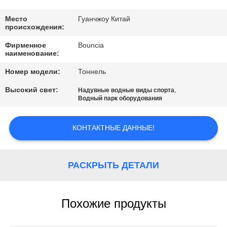
ПРОВЕРКА
Место
Гуанчжоу Китай
происхождения:
КАЧЕСТВА
Фирменное
Bouncia
наименование:
СВЯЖИТЕСЬ
Номер модели:
Тоннель
МЫ
Высокий свет:
,
Надувные водные виды спорта
Водный парк оборудования
СПРОСИТЕ
КОНТАКТНЫЕ ДАННЫЕ!
ЦИТАТУ
КАРТА
РАСКРЫТЬ ДЕТАЛИ
САЙТА
Похожие продукты
PRIVACY