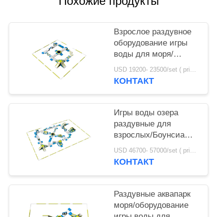
Похожие продукты
POLICY
Взрослое раздувное
оборудование игры
воды для моря/
раздувного строения
USD 19200- 23500/set ( price just for reference, detailed prices need to be confirmed) MOQ:1PC
дизайна аквапарк
КОНТАКТ
Игры воды озера
раздувные для
взрослых/Боунсиа
мочат раздувной
USD 46700- 57000/set ( price just for reference, detailed prices need to be confirmed) MOQ:1 набор или частей всего парка
изготовитель парка
КОНТАКТ
Раздувные аквапарк
моря/оборудование
игры воды для