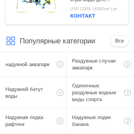
взрослых с
USD 13300- 16300/set ( price just for reference, detailed prices need to be confirmed) MOQ:1 ПК
сертификатом ТУВ
КОНТАКТ
Популярные категории
Все
Раздувные случаи
надувной аквапарк
аквапарк
Одиночные
Надувной батут
раздувные водные
воды
виды спорта
Надувная лодка
Надувные лодки
рафтинг
банана