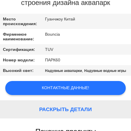
строения дизайна аквапарк
ПРОВЕРКА
КАЧЕСТВА
Место
Гуанчжоу Китай
происхождения:
Фирменное
Bouncia
СВЯЖИТЕСЬ
наименование:
МЫ
Сертификация:
TUV
Номер модели:
ПАРК60
СПРОСИТЕ
Высокий свет:
,
Надувные аквапарки
Надувные водные игры
ЦИТАТУ
КОНТАКТНЫЕ ДАННЫЕ!
КАРТА
САЙТА
РАСКРЫТЬ ДЕТАЛИ
PRIVACY