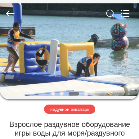
Guangzhou
Bouncia
Inflatables
Factory.
All
Rights
Reserved.
ДОМ
ПРОДУКТЫ
ВИДЕО
О
НАС
надувной аквапарк
ПУТЕШЕСТВИЕ
Взрослое раздувное оборудование
ФАБРИКИ
игры воды для моря/раздувного