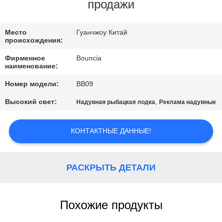
продажи
ПРОВЕРКА
КАЧЕСТВА
Место
Гуанчжоу Китай
происхождения:
Фирменное
Bouncia
СВЯЖИТЕСЬ
наименование:
МЫ
Номер модели:
BB09
Высокий свет:
,
Надувная рыбацкая лодка
Реклама надувные
СПРОСИТЕ
ЦИТАТУ
КОНТАКТНЫЕ ДАННЫЕ!
КАРТА
РАСКРЫТЬ ДЕТАЛИ
САЙТА
Похожие продукты
PRIVACY