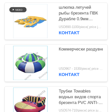
POLICY
шлюпка летучей
рыбы брезента ПВК
Дурабле 0.9мм
раздувная для
USD890-1100/piece( price just for reference, detailed prices need to be confirmed) MOQ:1PC
продажи
КОНТАКТ
Коммерчески раздувные To
USD967 - 1530/piece( price just for reference, detailed prices need to be confirmed) MOQ:1pc
КОНТАКТ
Трубки Towables
водных видов спорта
брезента PVC ANTI-
UV
USD574-710/piece( price just for reference, detailed prices need to be confirmed) MOQ:1pc