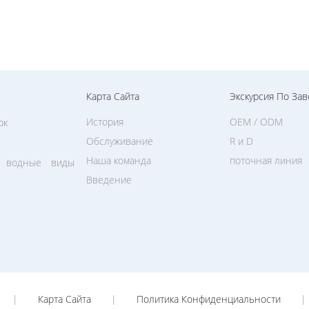
Карта Сайта
Экскурсия По Зав
История
OEM / ODM
рк
Обслуживание
R и D
Наша команда
поточная линия
е водные виды
Введение
|
Карта Сайта
|
Политика Конфиденциальности
|