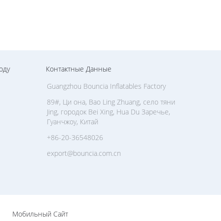
оду
Контактные Данные
Guangzhou Bouncia Inflatables Factory
89#, Ци она, Bao Ling Zhuang, село тяни
Jing, городок Bei Xing, Hua Du Заречье,
Гуанчжоу, Китай
+86-20-36548026
export@bouncia.com.cn
Мобильный Сайт