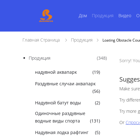
Дом
Продукция
Видео
О
Главная Страница
Продукция
Loating Obstacle C
Продукция
(348)
Sorry! Yo
надувной аквапарк
(19)
Sugges
Раздувные случаи аквапарк
Make sure 
(56)
Try differ
Надувной батут воды
(2)
Try more g
Одиночные раздувные
водные виды спорта
(131)
Or
Спроси
Надувная лодка рафтинг
(5)