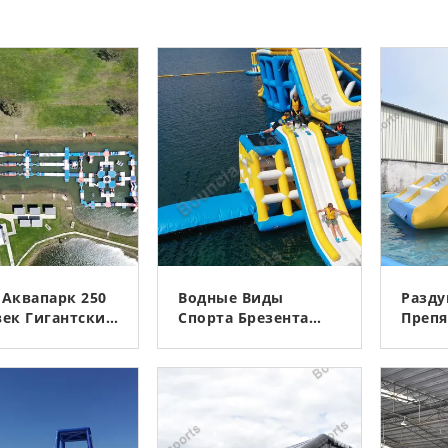
Аквапарк 250
Водные Виды
Разду
ек Гигантские
Спорта Брезента
Препя
вные, Курс
ПВК 0.9мм
оут
Раздувные/игры
КОНТАКТ
КОНТАКТ
ификата ТУВ
Аквапарк С
увной
Шариком