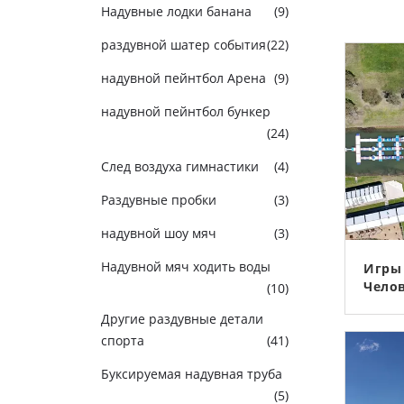
Надувные лодки банана
(9)
раздувной шатер события
(22)
надувной пейнтбол Арена
(9)
надувной пейнтбол бункер
(24)
След воздуха гимнастики
(4)
Раздувные пробки
(3)
надувной шоу мяч
(3)
Надувной мяч ходить воды
Игры 
Челов
(10)
Разду
Другие раздувные детали
Випе
спорта
(41)
Серт
Разд
Буксируемая надувная труба
(5)