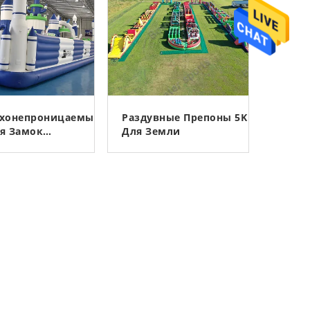
ухонепроницаемый
Раздувные Препоны 5K
я Замок
Для Земли
а Потехи PVC
 0.9mm
КОНТАКТ
КОНТАКТ
вной