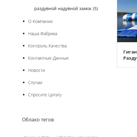
раздувной надувной замок
(5)
О Компании
Наша Фабрика
Контроль Качества
Гиган
Контактные Данные
Разду
Водо
Новости
Башн
Для П
Случаи
Спросите Цитату
Облако тегов