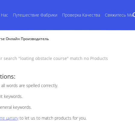
 Нас
Путешествие Фабрики
Проверка Качества
Свяжитесь Мы
ourse Онлайн Производитель
ur search "
loating obstacle course
" match no Products
tions:
all words are spelled correctly.
ent keywords.
eneral keywords.
те цитату
to let us to match products for you.
Related Produc