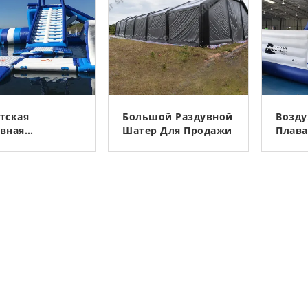
тская
Большой Раздувной
Возд
вная
Шатер Для Продажи
Плава
напорная
Город
я С Шариком
Игры
КОНТАКТ
КОНТАКТ
арка Аква
Разду