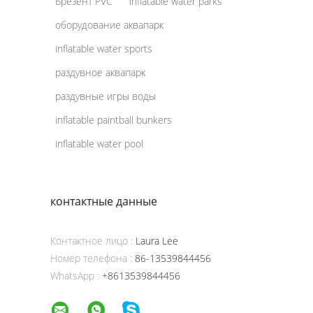
Брезент PVC
inflatable water parks
оборудование аквапарк
inflatable water sports
раздувное аквапарк
раздувные игры воды
inflatable paintball bunkers
inflatable water pool
контактные данные
Контактное лицо :
Laura Lee
Номер телефона :
86-13539844456
WhatsApp :
+8613539844456