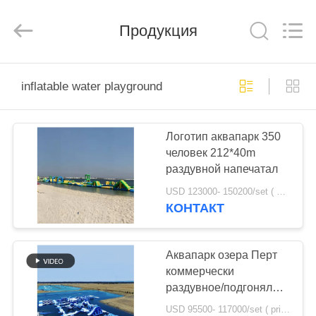
Guangzhou
Bouncia
Inflatables
Factory.
Продукция
All
Rights
Reserved.
ДОМ
inflatable water playground
ПРОДУКТЫ
Логотип аквапарк 350
человек 212*40m
ВИДЕО
раздувной напечатал
USD 123000- 150200/set ( price just for reference, detailed prices need to be confirmed) MOQ:1 набор или частей всего парка
О
КОНТАКТ
НАС
Аквапарк озера Перт
ПУТЕШЕСТВИЕ
коммерчески
раздувное/подгоняло
ФАБРИКИ
огромную плавая
USD 95500- 117000/set ( price just for reference, detailed prices need to be confirmed) MOQ:1 набор или частей всего парка