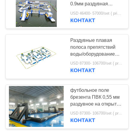
POLICY
0.9мм раздувная
плавая для курорта
USD 46400- 57000/set ( price just for reference, detailed prices need to be confirmed) MOQ:1PC
КОНТАКТ
Раздувные плавая
полоса препятствий
воды/оборудование
спортивной площадки
USD 87300- 106700/set ( price just for reference, detailed prices need to be confirmed) MOQ:1 ПК
аквапарк
КОНТАКТ
футбольное поле
брезента ПВК 0,55 мм
раздувное на открытом
воздухе для события
USD 87300- 106700/set ( price just for reference, detailed prices need to be confirmed) MOQ:1PC
КОНТАКТ