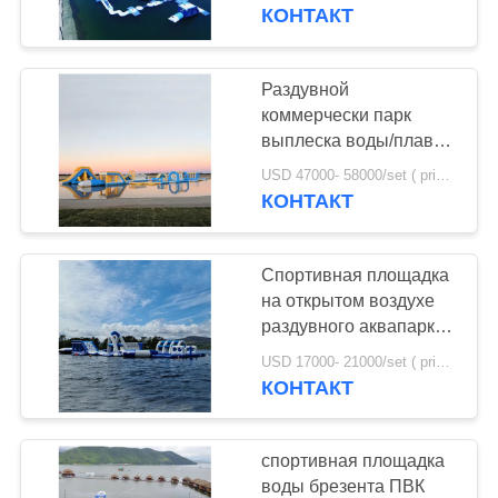
спортивную площадку
КОНТАКТ
воды
ПРОВЕРКА
КАЧЕСТВА
Раздувной
коммерчески парк
СВЯЖИТЕСЬ
выплеска воды/плавая
оборудование
МЫ
USD 47000- 58000/set ( price just for reference, detailed prices need to be confirmed) MOQ:1 набор или частей всего парка
спортивной площадки
КОНТАКТ
воды в Австралии
СПРОСИТЕ
Спортивная площадка
ЦИТАТУ
на открытом воздухе
раздувного аквапарк
TUV плавая в
КАРТА
USD 17000- 21000/set ( price just for reference, detailed prices need to be confirmed) MOQ:1 набор или часть всего парка
Ирландии
КОНТАКТ
САЙТА
PRIVACY
спортивная площадка
воды брезента ПВК